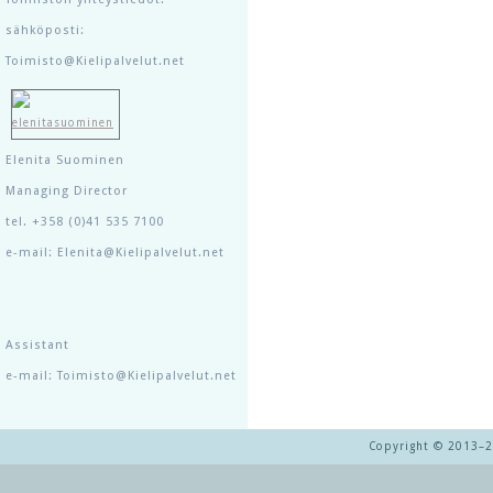
sähköposti:
Toimisto@Kielipalvelut.net
Elenita Suominen
Managing Director
tel. +358 (0)41 535 7100
e-mail: Elenita@Kielipalvelut.net
Assistant
e-mail: Toimisto@Kielipalvelut.net
Copyright © 2013–20