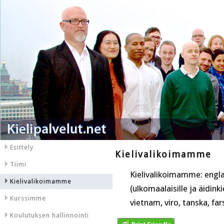
Esittely
Kielivalikoimamme
Tiimi
Kielivalikoimamme: englan
Kielivalikoimamme
(ulkomaalaisille ja äidinki
Kurssimme
vietnam, viro, tanska, fars
Koulutuksen hallinnointi