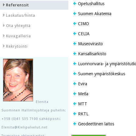
Opetushallitus
Referenssit
Suomen Akatemia
Laskutus/hinta
CIMO
Ota yhteyttä
CELIA
Kuvagalleria
Museovirasto
Rekrytointi
Kansallisarkisto
Luonnonvara- ja ympäristötutk
Suomen ympäristökeskus
Evira
Metla
Elenita
MTT
Suominen Hallintojohtaja puhelin:
RKTL
+358 (0)41 535 7100 sähköposti:
Geodeettinen laitos
Elenita@Kielipalvelut.net
Toimiston yhteystiedot: