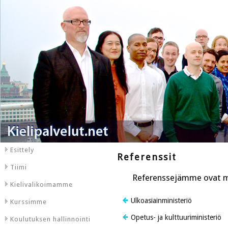
Esittely
Referenssit
Tiimi
Referenssejämme ovat 
Kielivalikoimamme
Ulkoasiainministeriö
Kurssimme
Opetus- ja kulttuuriministeriö
Koulutuksen hallinnointi