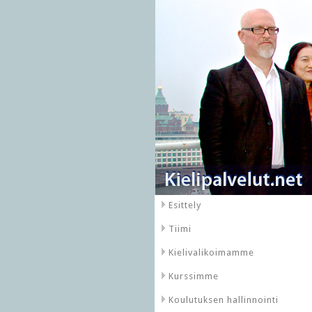
Esittely
Tiimi
Kielivalikoimamme
Kurssimme
Koulutuksen hallinnointi