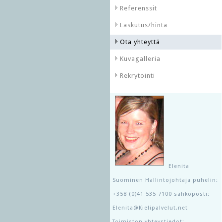
Referenssit
Laskutus/hinta
Ota yhteyttä
Kuvagalleria
Rekrytointi
Elenita
Suominen Hallintojohtaja puhelin:
+358 (0)41 535 7100 sähköposti:
Elenita@Kielipalvelut.net
Toimiston yhteystiedot: